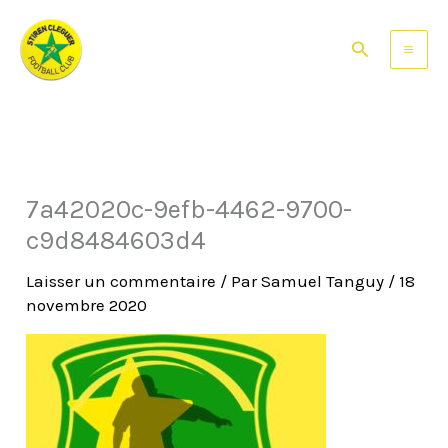
Aller
au
Rechercher
contenu
7a42020c-9efb-4462-9700-
c9d8484603d4
Laisser un commentaire
/ Par
Samuel Tanguy
/
18
novembre 2020