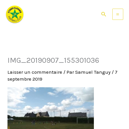
Aller
au
Rechercher
contenu
IMG_20190907_155301036
Laisser un commentaire
/ Par
Samuel Tanguy
/
7
septembre 2019