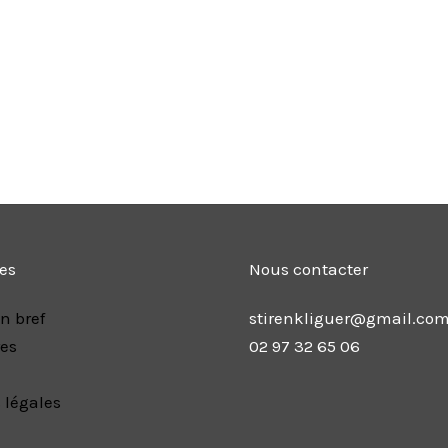
les
Nous contacter
n bref
stirenkliguer@gmail.co
res
02 97 32 65 06
 légales