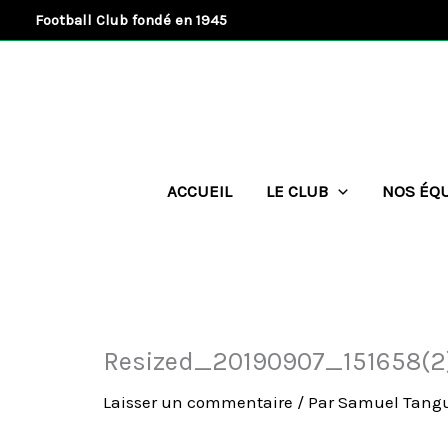
Aller
Football Club fondé en 1945
au
contenu
ACCUEIL
LE CLUB
NOS ÉQ
Resized_20190907_151658(2
Laisser un commentaire
/ Par
Samuel Tang