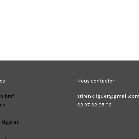
les
Nous contacter
n bref
stirenkliguer@gmail.co
res
02 97 32 65 06
 légales