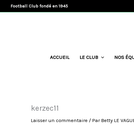
Aller
Football Club fondé en 1945
au
contenu
ACCUEIL
LE CLUB
NOS ÉQ
kerzec11
Laisser un commentaire
/ Par
Betty LE VAG