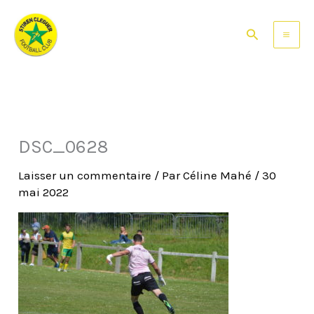
Aller
au
Rechercher
contenu
DSC_0628
Laisser un commentaire
/ Par
Céline Mahé
/
30
mai 2022