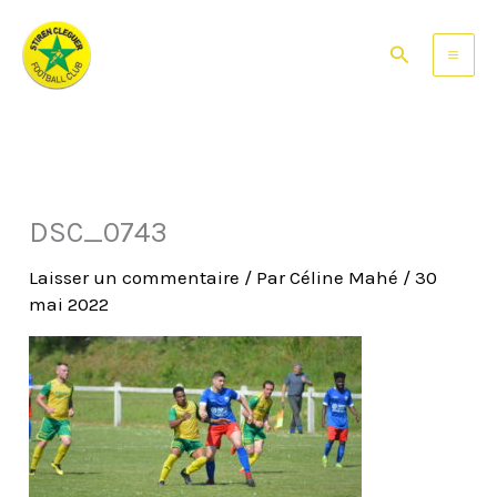
Aller
au
Rechercher
contenu
DSC_0743
Laisser un commentaire
/ Par
Céline Mahé
/
30
mai 2022