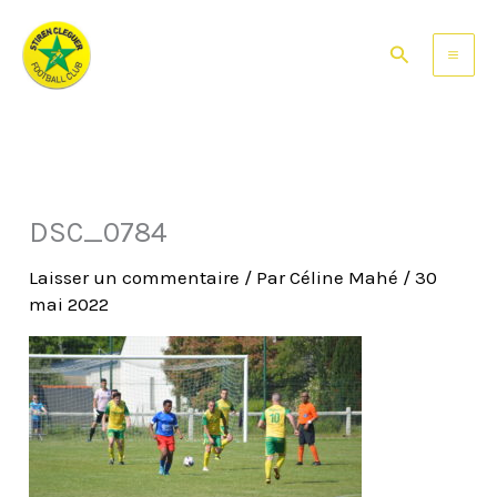
Aller
au
Rechercher
contenu
DSC_0784
Laisser un commentaire
/ Par
Céline Mahé
/
30
mai 2022