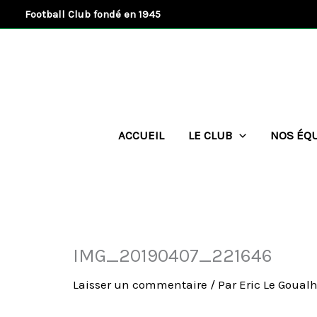
Aller
Football Club fondé en 1945
au
contenu
ACCUEIL
LE CLUB
NOS ÉQ
IMG_20190407_221646
Laisser un commentaire
/ Par
Eric Le Goual