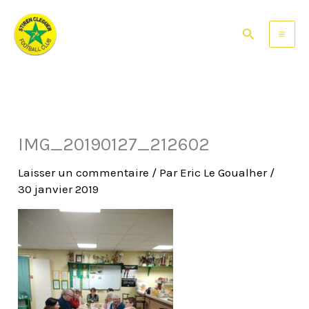
Aller
au
Rechercher
contenu
IMG_20190127_212602
Laisser un commentaire
/ Par
Eric Le Goualher
/
30 janvier 2019