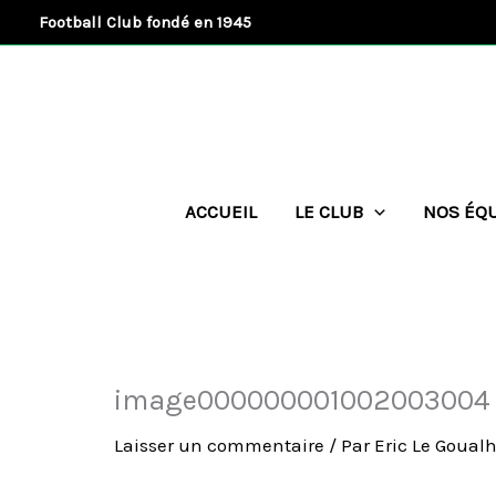
Aller
Football Club fondé en 1945
au
contenu
ACCUEIL
LE CLUB
NOS ÉQ
image000000001002003004
Laisser un commentaire
/ Par
Eric Le Goual