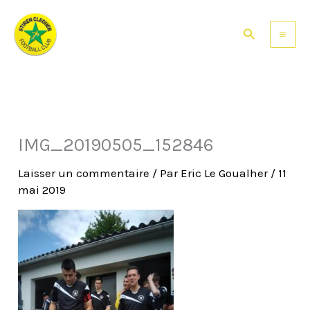
Aller
au
Rechercher
contenu
IMG_20190505_152846
Laisser un commentaire
/ Par
Eric Le Goualher
/
11
mai 2019