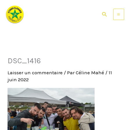
Aller
au
Rechercher
contenu
DSC_1416
Laisser un commentaire
/ Par
Céline Mahé
/
11
juin 2022