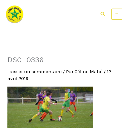
Aller
au
Rechercher
contenu
DSC_0336
Laisser un commentaire
/ Par
Céline Mahé
/
12
avril 2019