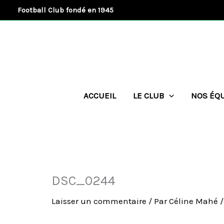
Aller
Football Club fondé en 1945
au
contenu
ACCUEIL
LE CLUB
NOS ÉQ
DSC_0244
Laisser un commentaire
/ Par
Céline Mahé