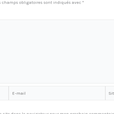
s champs obligatoires sont indiqués avec
*
E-
Site
mail
 site dans le navigateur pour mon prochain commentair