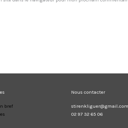
les
Nous contacter
n bref
stirenkliguer@gmail.co
res
02 97 32 65 06