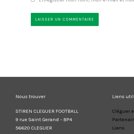
Nous trouver
Liens uti
STIREN CLEGUER FOOTBALL
Cléguer e
9 rue Saint Gerand - BP4
Partenai
56620 CLEGUER
Liens